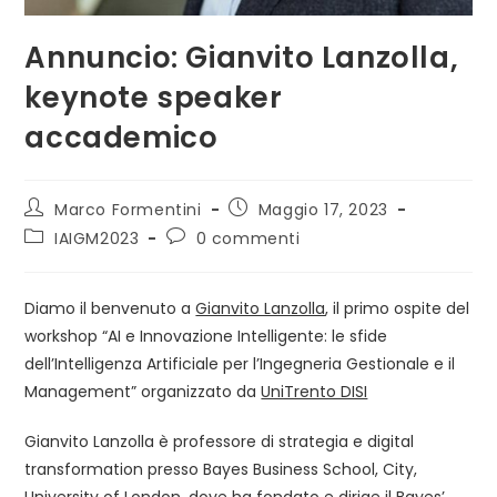
Annuncio: Gianvito Lanzolla,
keynote speaker
accademico
Autore
Articolo
Marco Formentini
Maggio 17, 2023
dell'articolo:
pubblicato:
Categoria
Commenti
IAIGM2023
0 commenti
dell'articolo:
dell'articolo:
Diamo il benvenuto a
Gianvito Lanzolla
, il primo ospite del
workshop “AI e Innovazione Intelligente: le sfide
dell’Intelligenza Artificiale per l’Ingegneria Gestionale e il
Management” organizzato da
UniTrento DISI
Gianvito Lanzolla è professore di strategia e digital
transformation presso Bayes Business School, City,