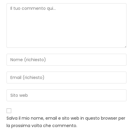
Commento
Inserisci
il
tuo
Inserisci
nome
il
o
tuo
Inserisci
nome
indirizzo
l'URL
utente
email
del
per
per
sito
commentare
Salva il mio nome, email e sito web in questo browser per
commentare
web
la prossima volta che commento.
(facoltativo)